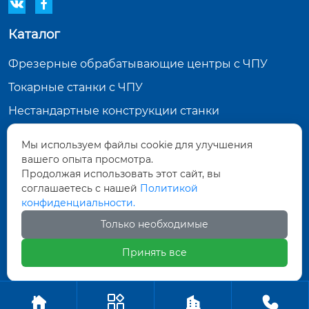


Каталог
Фрезерные обрабатывающие центры с ЧПУ
Токарные станки с ЧПУ
Нестандартные конструкции станки
Вертикально-фрезерные обрабатывающие
Мы используем файлы cookie для улучшения
центры с ЧПУ
вашего опыта просмотра.
Продолжая использовать этот сайт, вы
Контактная информация
соглашаетесь с нашей
Политикой
конфиденциальности.
Здание Шуанчжуан, район Юань, город Луань,
провинция Аньхой
Только необходимые
+86-13470855835
Принять все
Авторское право©ООО Аньхой Вэйлань




Производство Станков