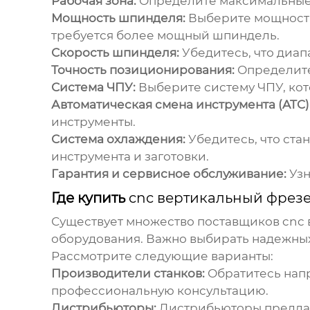
Рабочая зона:
Определите максимальные 
Мощность шпинделя:
Выберите мощность
требуется более мощный шпиндель.
Скорость шпинделя:
Убедитесь, что диап
Точность позиционирования:
Определите
Система ЧПУ:
Выберите систему ЧПУ, кот
Автоматическая смена инструмента (ATC)
инструменты.
Система охлаждения:
Убедитесь, что ст
инструмента и заготовки.
Гарантия и сервисное обслуживание:
Узн
Где купить
cnc вертикальный фрезе
Существует множество поставщиков
cnc 
оборудования. Важно выбирать надежных
Рассмотрите следующие варианты:
Производители станков:
Обратитесь напр
профессиональную консультацию.
Дистрибьюторы:
Дистрибьюторы предлаг