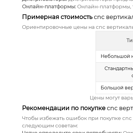
Онлайн-платформы:
Онлайн-платформы, т
Примерная стоимость
cnc вертика
Ориентировочные цены на
cnc вертикал
Ти
Небольшой н
Стандартн
Большой вер
Цены могут вар
Рекомендации по покупке
cnc вер
Чтобы избежать ошибок при покупке
cnc
следующим советам: