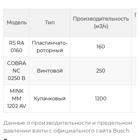
П
Производительность
Модель
Тип
(м3/ч)
R5 RA
Пластинчато-
160
0160
роторный
COBRA
NC
Винтовой
250
0250 B
MINK
MM
Кулачковый
1200
1202 AV
Данные о производительности и предельном
давлении взяты с официального сайта
Busch
.