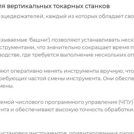
я вертикальных токарных станков
езцедержателей, каждый из которых обладает св
зываемые 'башни') позволяют устанавливать нес
трументами, что значительно сокращает время п
одстве, где требуется выполнение нескольких оп
ют оперативно менять инструменты вручную, чт
требующих частой смены инструмента. Они обесп
мены.
емой числового программного управления (ЧПУ) 
та и обеспечивают высокую точность обработки.
 установки инструментов, ориентированных ради