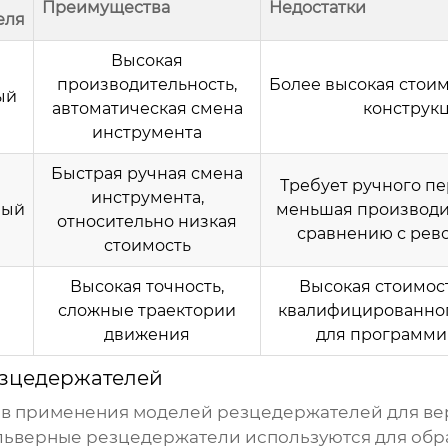
Преимущества
Недостатки
еля
Высокая
производительность,
Более высокая стоим
ый
автоматическая смена
конструк
инструмента
Быстрая ручная смена
Требует ручного п
инструмента,
ный
меньшая производи
относительно низкая
сравнению с рев
стоимость
Высокая точность,
Высокая стоимост
сложные траектории
квалифицированног
движения
для программи
зцедержателей
ов применения
моделей резцедержателей для вер
ьверные резцедержатели используются для обра