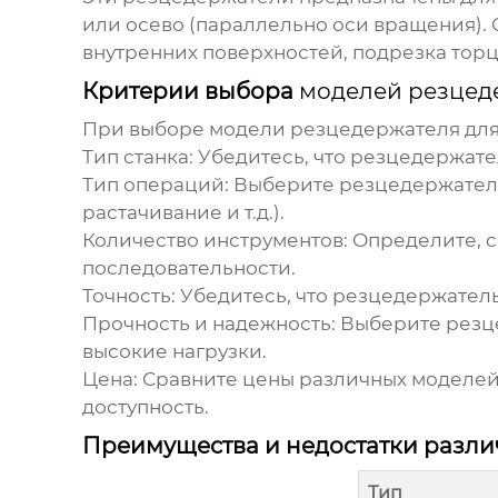
или осево (параллельно оси вращения). 
внутренних поверхностей, подрезка торц
Критерии выбора
моделей резцед
При выборе
модели резцедержателя для 
Тип станка:
Убедитесь, что резцедержате
Тип операций:
Выберите резцедержатель,
растачивание и т.д.).
Количество инструментов:
Определите, с
последовательности.
Точность:
Убедитесь, что резцедержател
Прочность и надежность:
Выберите резце
высокие нагрузки.
Цена:
Сравните цены различных
моделей
доступность.
Преимущества и недостатки разли
Тип