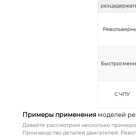
резцедержат
Револьверн
Быстросмен
С ЧПУ
Примеры применения
моделей ре
Давайте рассмотрим несколько пример
Производство деталей двигателей:
Револ