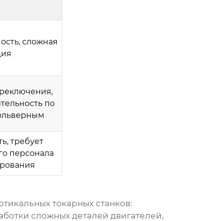
ость, сложная
ция
ереключения,
тельность по
ольверным
ь, требует
о персонала
рования
тикальных токарных станков
:
ботки сложных деталей двигателей,