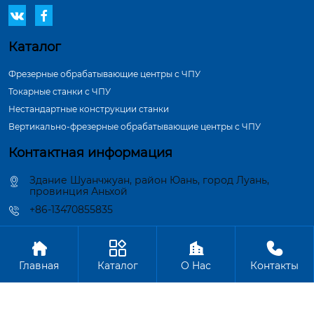


Каталог
Фрезерные обрабатывающие центры с ЧПУ
Токарные станки с ЧПУ
Нестандартные конструкции станки
Вертикально-фрезерные обрабатывающие центры с ЧПУ
Контактная информация
Здание Шуанчжуан, район Юань, город Луань,
провинция Аньхой
+86-13470855835




Авторское право©ООО Аньхой Вэйлань Производство Станков
Главная
Каталог
О Hас
Контакты