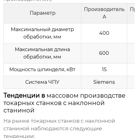
Производитель
Пр
Параметр
A
Максимальный диаметр
400
обработки, мм
Максимальная длина
600
обработки, мм
Мощность шпинделя, кВт
15
Система ЧПУ
Siemens
Тенденции в
массовом производстве
токарных станков с наклонной
станиной
На рынке
токарных станков с наклонной
станиной
наблюдаются следующие
тенденции: