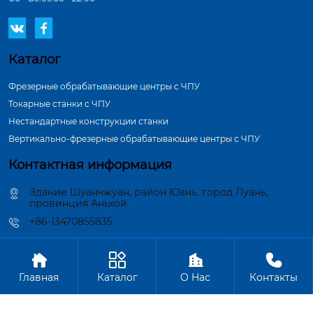


Каталог
Фрезерные обрабатывающие центры с ЧПУ
Токарные станки с ЧПУ
Нестандартные конструкции станки
Вертикально-фрезерные обрабатывающие центры с ЧПУ
Контактная информация
Здание Шуанчжуан, район Юань, город Луань,
провинция Аньхой
+86-13470855835




Авторское право©ООО Аньхой Вэйлань Производство Станков
Главная
Каталог
О Hас
Контакты