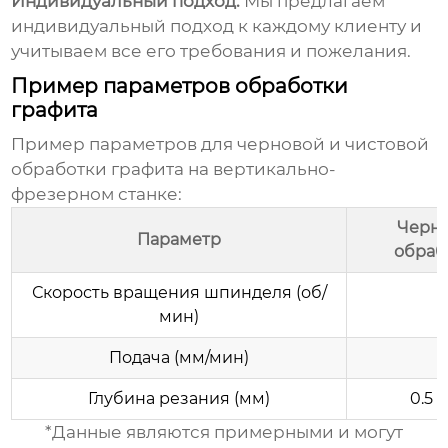
Индивидуальный подход:
Мы предлагаем
индивидуальный подход к каждому клиенту и
учитываем все его требования и пожелания.
Пример параметров обработки
графита
Пример параметров для черновой и чистовой
обработки графита на вертикально-
фрезерном станке
:
Черн
Параметр
обраб
Скорость вращения шпинделя (об/
мин)
Подача (мм/мин)
Глубина резания (мм)
0.5 - 
*Данные являются примерными и могут