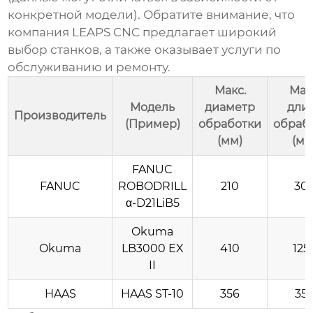
конкретной модели). Обратите внимание, что
компания
LEAPS CNC
предлагает широкий
выбор станков, а также оказывает услуги по
обслуживанию и ремонту.
Макс.
Мак
Модель
диаметр
дли
Производитель
(Пример)
обработки
обраб
(мм)
(мм
FANUC
FANUC
ROBODRILL
210
30
α-D21LiB5
Okuma
Okuma
LB3000 EX
410
125
II
HAAS
HAAS ST-10
356
35