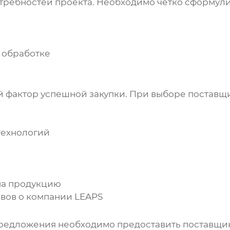
ребностей проекта. Необходимо четко сформулир
 обработке
й фактор успешной
закупки
. При выборе поставщ
технологий
на продукцию
ывов о компании
LEAPS
редложения необходимо предоставить поставщик