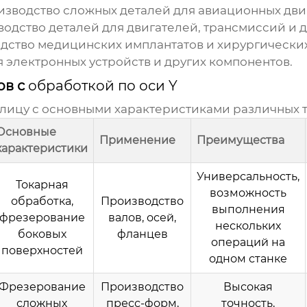
зводство сложных деталей для авиационных двиг
одство деталей для двигателей, трансмиссий и 
ство медицинских имплантатов и хирургических
 электронных устройств и других компонентов.
ов с
обработкой по оси Y
блицу с основными характеристиками различных т
Основные
Применение
Преимущества
характеристики
Универсальность,
Токарная
возможность
обработка,
Производство
выполнения
фрезерование
валов, осей,
нескольких
боковых
фланцев
операций на
поверхностей
одном станке
Фрезерование
Производство
Высокая
сложных
пресс-форм,
точность,