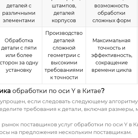
деталей с
штампов,
возможность
различными
деталей
обработки
элементами
корпусов
сложных форм
Производство
Обработка
деталей
Максимальная
детали с пяти
сложной
точность и
или более
геометрии с
эффективность,
сторон за одну
высокими
сокращение
установку
требованиями
времени цикла
к точности
щика
обработки по оси Y в Китае
?
упрощен, если следовать следующему алгоритму
еделите требования к детали, включая размеры, 
 рынок поставщиков услуг
обработки по оси Y в К
осы на предложения нескольким поставщикам.