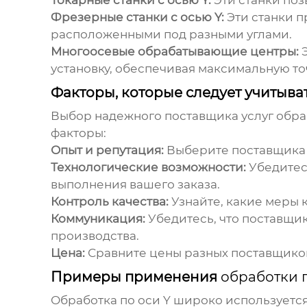
Токарные станки с осью Y:
Эти станки поз
Фрезерные станки с осью Y:
Эти станки 
расположенными под разными углами.
Многоосевые обрабатывающие центры:
Э
установку, обеспечивая максимальную то
Факторы, которые следует учитыва
Выбор надежного поставщика услуг
обра
факторы:
Опыт и репутация:
Выберите поставщика 
Технологические возможности:
Убедитес
выполнения вашего заказа.
Контроль качества:
Узнайте, какие меры 
Коммуникация:
Убедитесь, что поставщи
производства.
Цена:
Сравните цены разных поставщиков 
Примеры применения
обработки п
Обработка по оси Y
широко используется