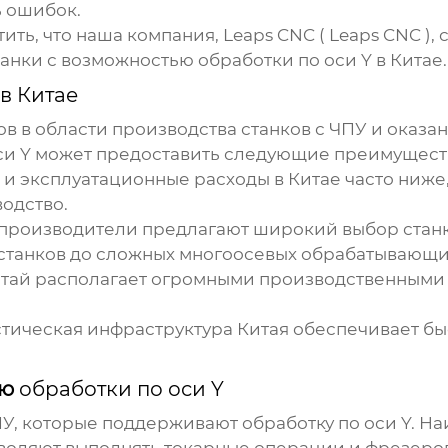
ь ошибок.
ить, что наша компания, Leaps CNC (
Leaps CNC
),
танки с возможностью
обработки по оси Y в Китае
.
 в Китае
в в области производства станков с ЧПУ и оказан
си Y
может предоставить следующие преимущест
и эксплуатационные расходы в Китае часто ниже, 
водство.
производители предлагают широкий выбор станк
х станков до сложных многоосевых обрабатывающи
тай располагает огромными производственными
тическая инфраструктура Китая обеспечивает бы
ью
обработки по оси Y
ЧПУ, которые поддерживают
обработку по оси Y
. Н