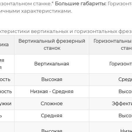
зонтальном станке.*
Большие габариты:
Горизонт
гичными характеристиками.
ктеристики вертикальных и горизонтальных фрезе
Вертикальный фрезерный
Горизонтальн
ика
станок
стан
ия
Вертикальная
Горизонт
я
ость
Высокая
Сред
ность
Низкая - Средняя
Высо
ружки
Сложное
Эффект
ь
Средняя
Высо
а
Высокая
Низ