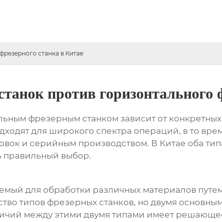
фрезерного станка в Китае
танок против горизонтального ф
ьным фрезерным станком зависит от конкретных 
ходят для широкого спектра операций, в то вре
овок и серийным производством. В Китае оба тип
ь правильный выбор.
зуемый для обработки различных материалов пут
во типов фрезерных станков, но двумя основны
личий между этими двумя типами имеет решающе