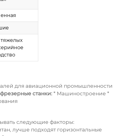
ченная
шие
 тяжелых
 серийное
дство
еталей для авиационной промышленности
 фрезерные станки:
* Машиностроение *
ования
ывать следующие факторы:
итан, лучше подходят горизонтальные