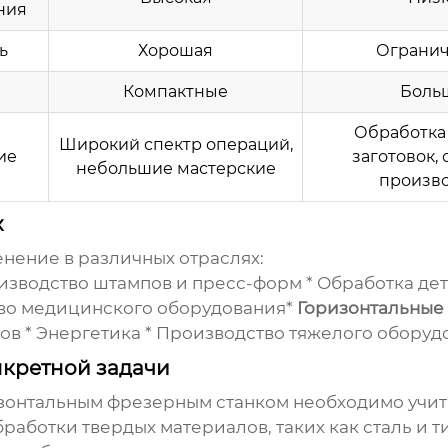
ния
ь
Хорошая
Ограни
ы
Компактные
Боль
Обработка
Широкий спектр операций,
ие
заготовок,
небольшие мастерские
произво
х
нение в различных отраслях:
изводство штампов и пресс-форм * Обработка д
тво медицинского оборудования*
Горизонтальные
в * Энергетика * Производство тяжелого оборуд
нкретной задачи
зонтальным фрезерным станком необходимо учит
работки твердых материалов, таких как сталь и т