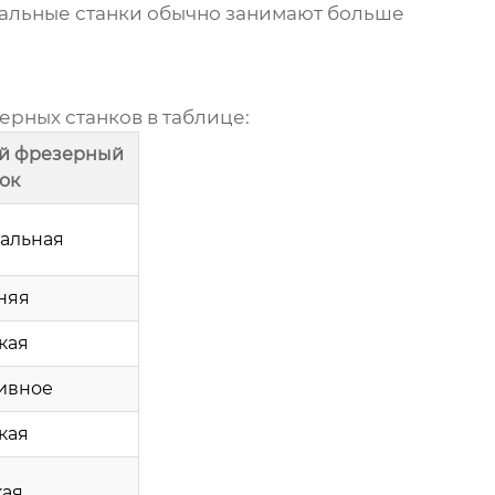
альные станки обычно занимают больше
рных станков в таблице:
ый фрезерный
ок
альная
няя
кая
ивное
кая
кая